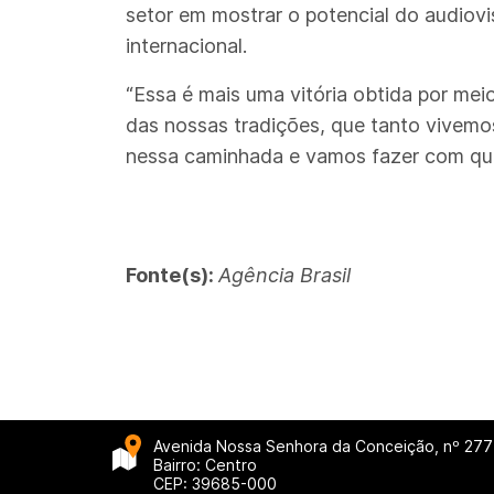
setor em mostrar o potencial do audiovi
internacional.
“Essa é mais uma vitória obtida por meio 
das nossas tradições, que tanto vivem
nessa caminhada e vamos fazer com que o
Fonte(s):
Agência Brasil
Avenida Nossa Senhora da Conceição, nº 277
Bairro: Centro
CEP: 39685-000