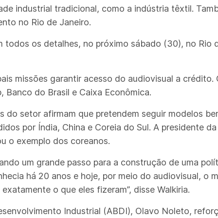
ade industrial tradicional, como a indústria têxtil. T
ento no Rio de Janeiro.
m todos os detalhes, no próximo sábado (30), no Rio d
s missões garantir acesso do audiovisual a crédito. 
, Banco do Brasil e Caixa Econômica.
tes do setor afirmam que pretendem seguir modelos b
dos por Índia, China e Coreia do Sul. A presidente d
itou o exemplo dos coreanos.
ndo um grande passo para a construção de uma políti
hecia há 20 anos e hoje, por meio do audiovisual, o 
xatamente o que eles fizeram”, disse Walkiria.
Desenvolvimento Industrial (ABDI), Olavo Noleto, refo