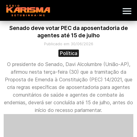
Senado deve votar PEC da aposentadoria de
agentes até 15 de julho
Publicado em 30/06/2026
Política
O presidente do Senado, Davi Alcolumbre (União-AP),
afirmou nesta terça-feira (30) que a tramitação da
Proposta de Emenda à Constituição (PEC) 14/2021, que
cria regras específicas de aposentadoria para agentes
comunitários de saúde e agentes de combate às
endemias, deverá ser concluída até 15 de julho, antes do
início do recesso parlamentar.